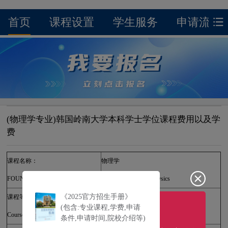
首页
课程设置
学生服务
申请流程
(物理学专业)韩国岭南大学本科学士学位课程费用以及学
费
课程名称：
物理学
FOUNDATION PROGRAMME：
Bachelor's degree in Physics
《2025官方招生手册》
课程等级：
学士学位
(包含:专业课程,学费,申请
Course Level：
Bachelor's degree
条件,申请时间,院校介绍等)