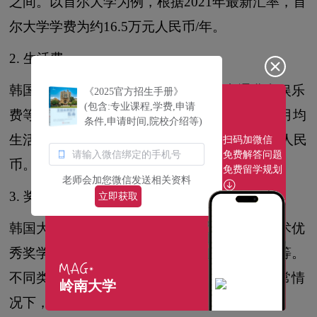
之间。以首尔大学为例，根据2021年最新汇率，首
尔大学学费为约16.5万元人民币/年。
2. 生活费
韩国的生活费包括住宿费、餐饮费、交通费和娱乐
《2025官方招生手册》
(包含:专业课程,学费,申请
费等。根据韩国统计局的数据，2021年首尔市月均
条件,申请时间,院校介绍等)
生活费用为1.2万元人民币，一年约为12.8万元人民
扫码加微信
免费解答问题
币。
免费留学规划
老师会加您微信发送相关资料
3. 奖学金
立即获取
韩国大学一般会提供各种类型的奖学金，如学术优
秀奖学金、体育优秀奖学金、企业赞助奖学金等。
不同类型的奖学金条件和标准有所不同，但通常情
岭南大学
况下，获得奖学金可以有效降低留学费用。