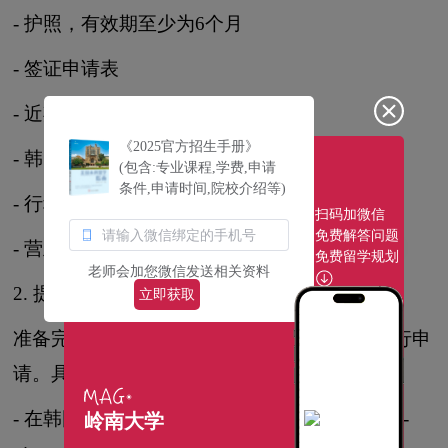
- 护照，有效期至少为6个月
- 签证申请表
- 近期彩色照片1张（2寸）
《2025官方招生手册》
- 韩国酒店预订证明
(包含:专业课程,学费,申请
条件,申请时间,院校介绍等)
- 行程安排和预算证明
扫码加微信
免费解答问题
- 营业执照（如适用）
免费留学规划
老师会加您微信发送相关资料
2. 提交申请
立即获取
准备完材料后，可以前往韩国签证申请中心进行申
请。具体流程如下：
- 在韩国签证申请中心官方网站（*://www.korea-
岭南大学